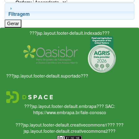
Ordem:
Filtragem
???jsp.layout.footer-default.indexado???
???jsp.layout.footer-default.suportado???
???jsp.layout.footer-default.embrapa???
SAC:
https://www.embrapa.br/fale-conosco
???jsp.layout.footer-default.creativecommons1???
???
jsp.layout.footer-default.creativecommons2???