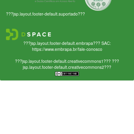
???jsp.layout.footer-default.suportado???
???jsp.layout.footer-default.embrapa???
SAC:
https://www.embrapa.br/fale-conosco
???jsp.layout.footer-default.creativecommons1???
???
jsp.layout.footer-default.creativecommons2???