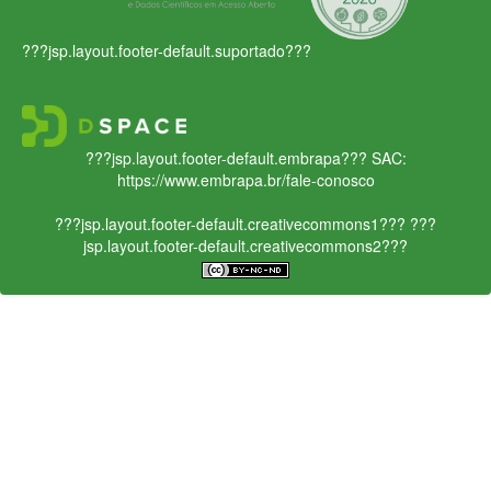
???jsp.layout.footer-default.suportado???
???jsp.layout.footer-default.embrapa???
SAC:
https://www.embrapa.br/fale-conosco
???jsp.layout.footer-default.creativecommons1???
???
jsp.layout.footer-default.creativecommons2???