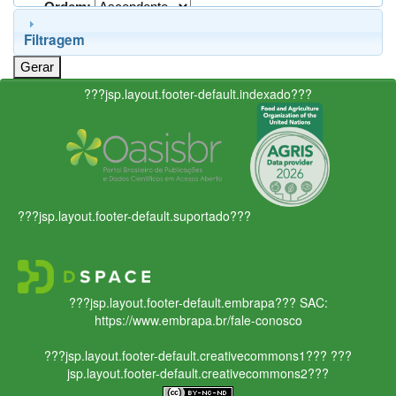
Ordem:
Filtragem
???jsp.layout.footer-default.indexado???
???jsp.layout.footer-default.suportado???
???jsp.layout.footer-default.embrapa???
SAC:
https://www.embrapa.br/fale-conosco
???jsp.layout.footer-default.creativecommons1???
???
jsp.layout.footer-default.creativecommons2???