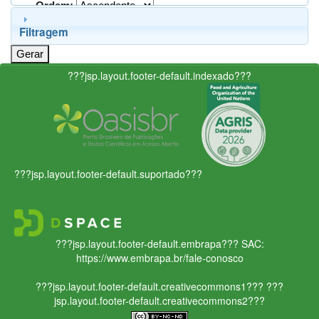
Ordem:
Filtragem
???jsp.layout.footer-default.indexado???
???jsp.layout.footer-default.suportado???
???jsp.layout.footer-default.embrapa???
SAC:
https://www.embrapa.br/fale-conosco
???jsp.layout.footer-default.creativecommons1???
???
jsp.layout.footer-default.creativecommons2???