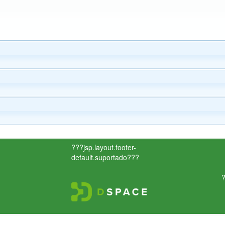
???jsp.layout.footer-
default.suportado???
?