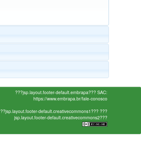
???jsp.layout.footer-default.embrapa???
SAC:
https://www.embrapa.br/fale-conosco
??jsp.layout.footer-default.creativecommons1???
???
jsp.layout.footer-default.creativecommons2???