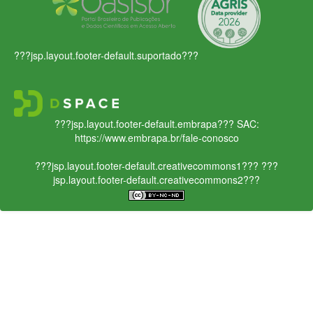
???jsp.layout.footer-default.suportado???
???jsp.layout.footer-default.embrapa???
SAC:
https://www.embrapa.br/fale-conosco
???jsp.layout.footer-default.creativecommons1???
???
jsp.layout.footer-default.creativecommons2???