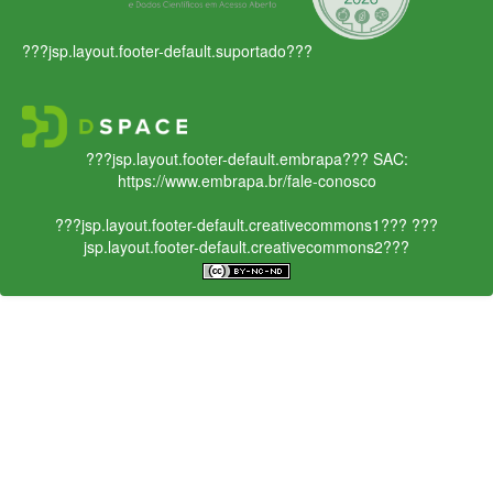
???jsp.layout.footer-default.suportado???
???jsp.layout.footer-default.embrapa???
SAC:
https://www.embrapa.br/fale-conosco
???jsp.layout.footer-default.creativecommons1???
???
jsp.layout.footer-default.creativecommons2???