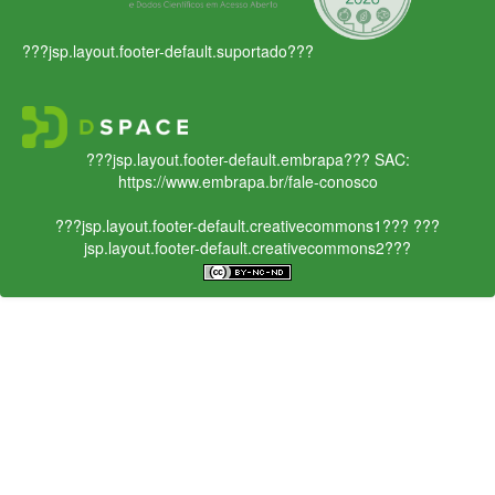
???jsp.layout.footer-default.suportado???
???jsp.layout.footer-default.embrapa???
SAC:
https://www.embrapa.br/fale-conosco
???jsp.layout.footer-default.creativecommons1???
???
jsp.layout.footer-default.creativecommons2???