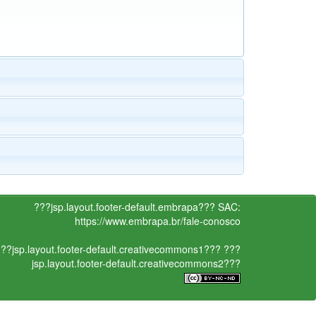
???jsp.layout.footer-default.embrapa???
SAC:
https://www.embrapa.br/fale-conosco
??jsp.layout.footer-default.creativecommons1???
???
jsp.layout.footer-default.creativecommons2???