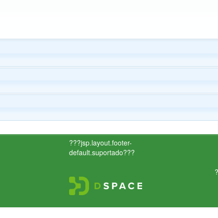
???jsp.layout.footer-
default.suportado???
?