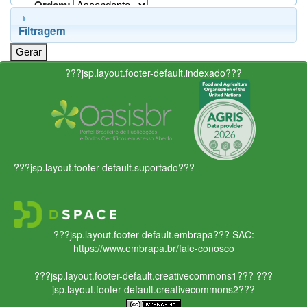
Ordem:
Filtragem
???jsp.layout.footer-default.indexado???
???jsp.layout.footer-default.suportado???
???jsp.layout.footer-default.embrapa???
SAC:
https://www.embrapa.br/fale-conosco
???jsp.layout.footer-default.creativecommons1???
???
jsp.layout.footer-default.creativecommons2???