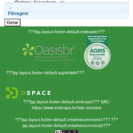
Ordem:
Filtragem
???jsp.layout.footer-default.indexado???
???jsp.layout.footer-default.suportado???
???jsp.layout.footer-default.embrapa???
SAC:
https://www.embrapa.br/fale-conosco
???jsp.layout.footer-default.creativecommons1???
???
jsp.layout.footer-default.creativecommons2???