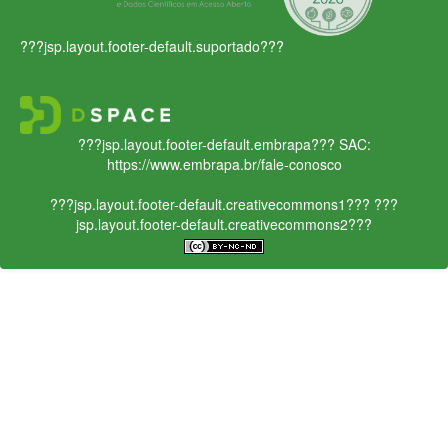
???jsp.layout.footer-default.suportado???
???jsp.layout.footer-default.embrapa???
SAC:
https://www.embrapa.br/fale-conosco
???jsp.layout.footer-default.creativecommons1???
???
jsp.layout.footer-default.creativecommons2???