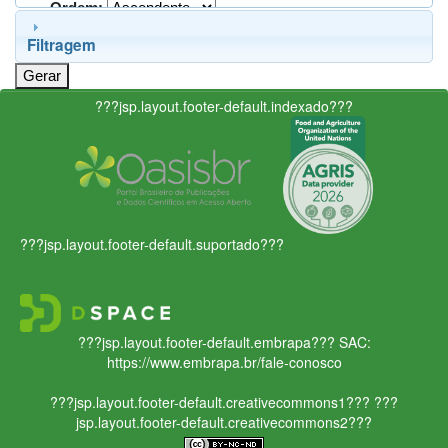
Ordem:
Filtragem
???jsp.layout.footer-default.indexado???
???jsp.layout.footer-default.suportado???
???jsp.layout.footer-default.embrapa???
SAC:
https://www.embrapa.br/fale-conosco
???jsp.layout.footer-default.creativecommons1???
???
jsp.layout.footer-default.creativecommons2???