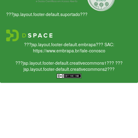
???jsp.layout.footer-default.suportado???
???jsp.layout.footer-default.embrapa???
SAC:
https://www.embrapa.br/fale-conosco
???jsp.layout.footer-default.creativecommons1???
???
jsp.layout.footer-default.creativecommons2???