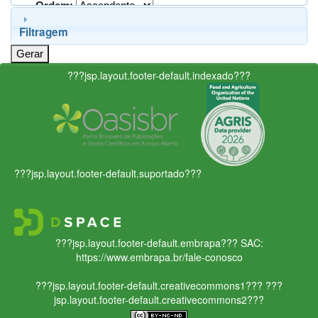
Ordem:
Filtragem
???jsp.layout.footer-default.indexado???
???jsp.layout.footer-default.suportado???
???jsp.layout.footer-default.embrapa???
SAC:
https://www.embrapa.br/fale-conosco
???jsp.layout.footer-default.creativecommons1???
???
jsp.layout.footer-default.creativecommons2???