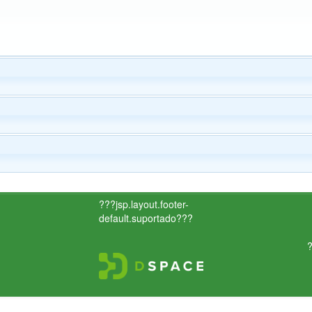
???jsp.layout.footer-
default.suportado???
?