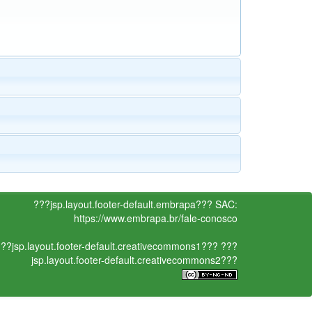
???jsp.layout.footer-default.embrapa???
SAC:
https://www.embrapa.br/fale-conosco
??jsp.layout.footer-default.creativecommons1???
???
jsp.layout.footer-default.creativecommons2???