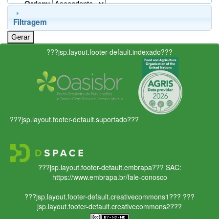
Ordem:
Filtragem
???jsp.layout.footer-default.indexado???
???jsp.layout.footer-default.suportado???
???jsp.layout.footer-default.embrapa???
SAC:
https://www.embrapa.br/fale-conosco
???jsp.layout.footer-default.creativecommons1???
???
jsp.layout.footer-default.creativecommons2???