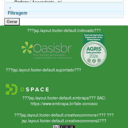
Ordem:
Filtragem
???jsp.layout.footer-default.indexado???
???jsp.layout.footer-default.suportado???
???jsp.layout.footer-default.embrapa???
SAC:
https://www.embrapa.br/fale-conosco
???jsp.layout.footer-default.creativecommons1???
???
jsp.layout.footer-default.creativecommons2???