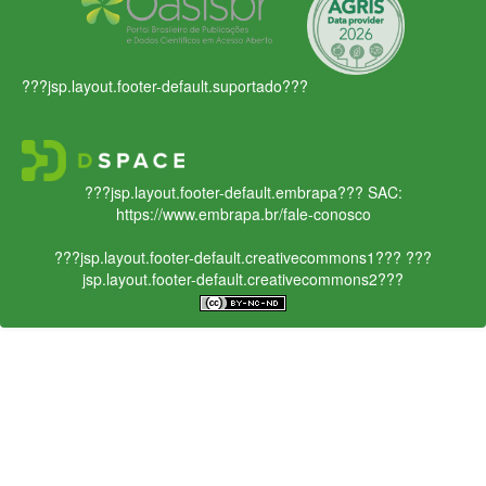
???jsp.layout.footer-default.suportado???
???jsp.layout.footer-default.embrapa???
SAC:
https://www.embrapa.br/fale-conosco
???jsp.layout.footer-default.creativecommons1???
???
jsp.layout.footer-default.creativecommons2???