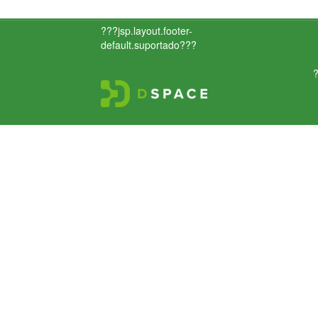
???jsp.layout.footer-
default.suportado???
?