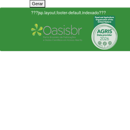
???jsp.layout.footer-default.indexado???