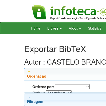
Skip
Home
Browse
About
Statistics
navigation
Exportar BibTeX
Autor : CASTELO BRANC
Ordenação
Ordenar por:
Ordem:
Filtragem