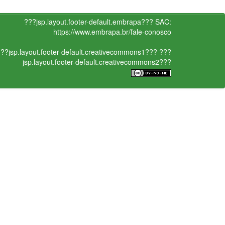
???jsp.layout.footer-default.embrapa???
SAC:
https://www.embrapa.br/fale-conosco
??jsp.layout.footer-default.creativecommons1???
???
jsp.layout.footer-default.creativecommons2???