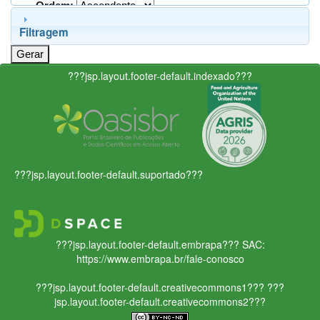
Ordem:
Filtragem
???jsp.layout.footer-default.indexado???
???jsp.layout.footer-default.suportado???
???jsp.layout.footer-default.embrapa???
SAC:
https://www.embrapa.br/fale-conosco
???jsp.layout.footer-default.creativecommons1???
???
jsp.layout.footer-default.creativecommons2???