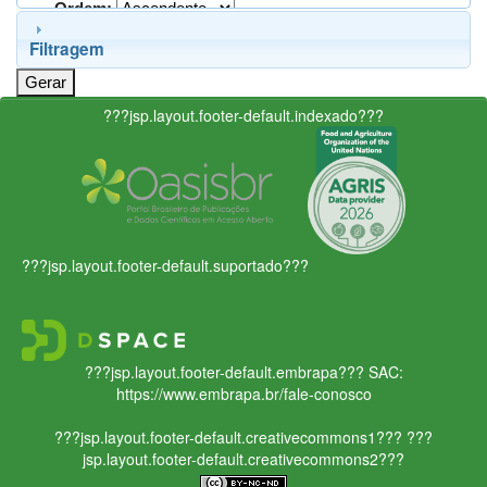
Ordem:
Filtragem
???jsp.layout.footer-default.indexado???
???jsp.layout.footer-default.suportado???
???jsp.layout.footer-default.embrapa???
SAC:
https://www.embrapa.br/fale-conosco
???jsp.layout.footer-default.creativecommons1???
???
jsp.layout.footer-default.creativecommons2???