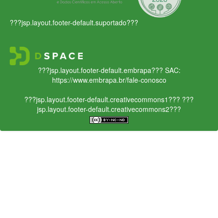
???jsp.layout.footer-default.suportado???
???jsp.layout.footer-default.embrapa???
SAC:
https://www.embrapa.br/fale-conosco
???jsp.layout.footer-default.creativecommons1???
???
jsp.layout.footer-default.creativecommons2???