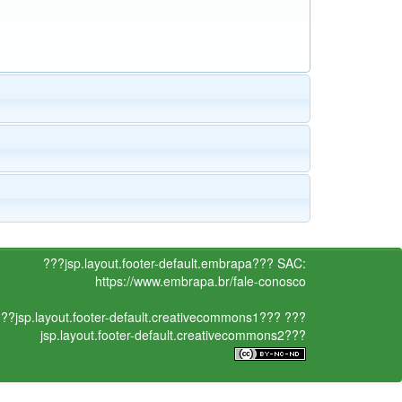
???jsp.layout.footer-default.embrapa???
SAC:
https://www.embrapa.br/fale-conosco
??jsp.layout.footer-default.creativecommons1???
???
jsp.layout.footer-default.creativecommons2???