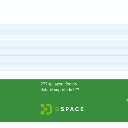
???jsp.layout.footer-
default.suportado???
?