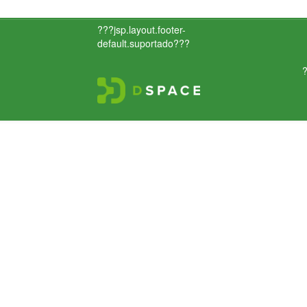
???jsp.layout.footer-
default.suportado???
?