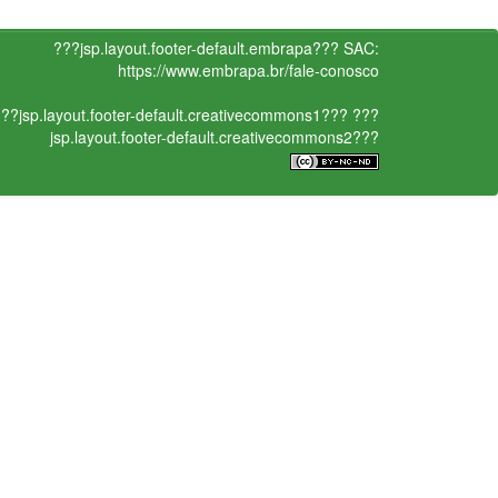
???jsp.layout.footer-default.embrapa???
SAC:
https://www.embrapa.br/fale-conosco
??jsp.layout.footer-default.creativecommons1???
???
jsp.layout.footer-default.creativecommons2???