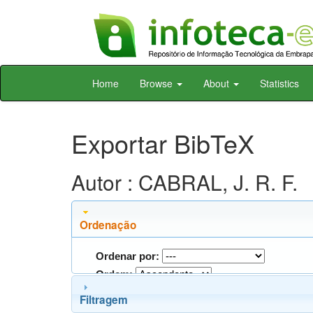
Skip
Home
Browse
About
Statistics
navigation
Exportar BibTeX
Autor : CABRAL, J. R. F.
Ordenação
Ordenar por:
Ordem:
Filtragem