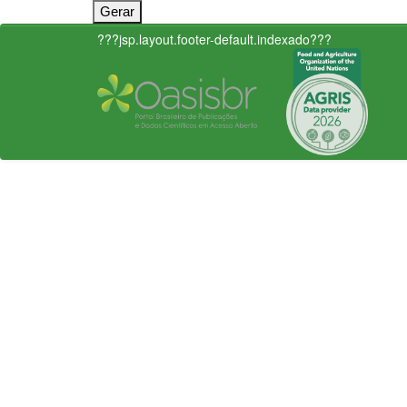
???jsp.layout.footer-default.indexado???