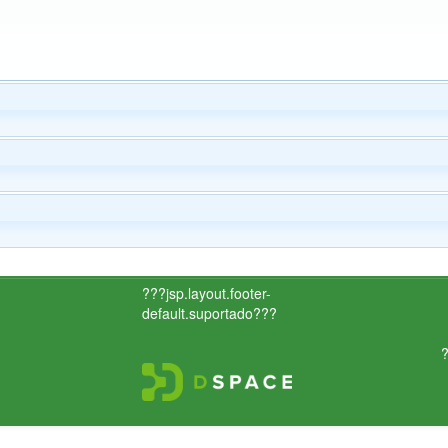
???jsp.layout.footer-
default.suportado???
?