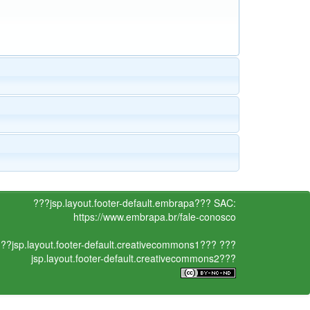
???jsp.layout.footer-default.embrapa???
SAC:
https://www.embrapa.br/fale-conosco
??jsp.layout.footer-default.creativecommons1???
???
jsp.layout.footer-default.creativecommons2???