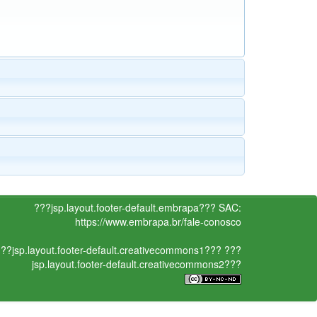
???jsp.layout.footer-default.embrapa???
SAC:
https://www.embrapa.br/fale-conosco
??jsp.layout.footer-default.creativecommons1???
???
jsp.layout.footer-default.creativecommons2???