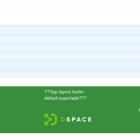
???jsp.layout.footer-
default.suportado???
?