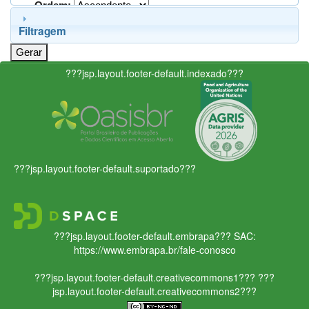
Ordem:
Filtragem
???jsp.layout.footer-default.indexado???
???jsp.layout.footer-default.suportado???
???jsp.layout.footer-default.embrapa???
SAC:
https://www.embrapa.br/fale-conosco
???jsp.layout.footer-default.creativecommons1???
???
jsp.layout.footer-default.creativecommons2???