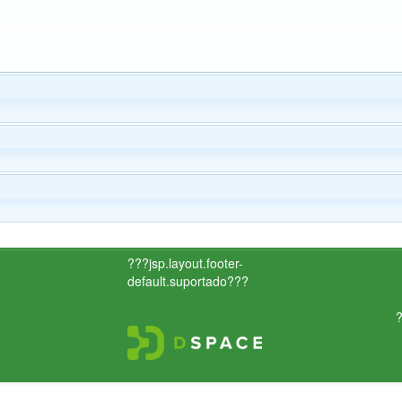
???jsp.layout.footer-
default.suportado???
?