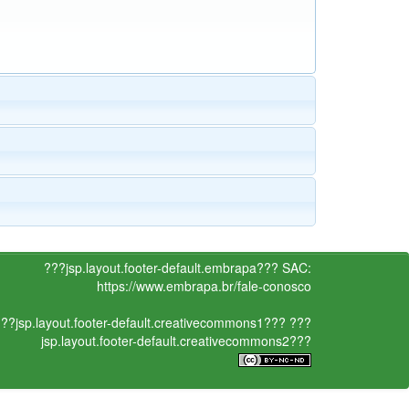
???jsp.layout.footer-default.embrapa???
SAC:
https://www.embrapa.br/fale-conosco
??jsp.layout.footer-default.creativecommons1???
???
jsp.layout.footer-default.creativecommons2???