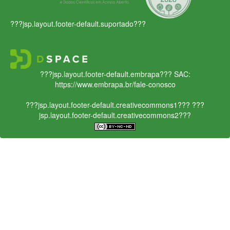
???jsp.layout.footer-default.suportado???
???jsp.layout.footer-default.embrapa???
SAC:
https://www.embrapa.br/fale-conosco
???jsp.layout.footer-default.creativecommons1???
???
jsp.layout.footer-default.creativecommons2???