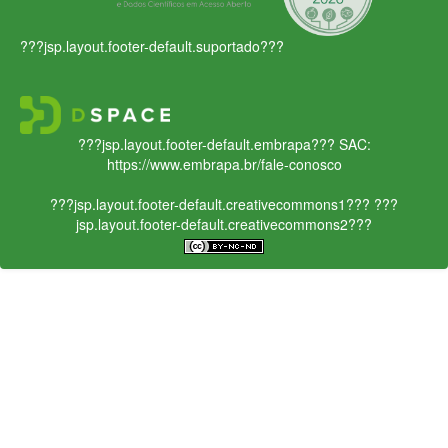
???jsp.layout.footer-default.suportado???
???jsp.layout.footer-default.embrapa???
SAC:
https://www.embrapa.br/fale-conosco
???jsp.layout.footer-default.creativecommons1???
???
jsp.layout.footer-default.creativecommons2???