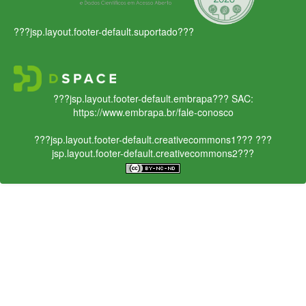
???jsp.layout.footer-default.suportado???
???jsp.layout.footer-default.embrapa???
SAC:
https://www.embrapa.br/fale-conosco
???jsp.layout.footer-default.creativecommons1???
???
jsp.layout.footer-default.creativecommons2???