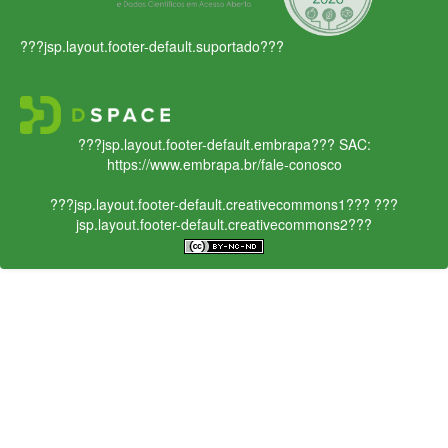
???jsp.layout.footer-default.suportado???
???jsp.layout.footer-default.embrapa???
SAC:
https://www.embrapa.br/fale-conosco
???jsp.layout.footer-default.creativecommons1???
???
jsp.layout.footer-default.creativecommons2???