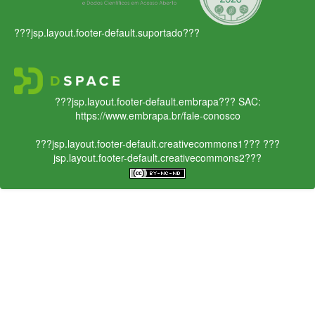
???jsp.layout.footer-default.suportado???
???jsp.layout.footer-default.embrapa???
SAC:
https://www.embrapa.br/fale-conosco
???jsp.layout.footer-default.creativecommons1???
???
jsp.layout.footer-default.creativecommons2???