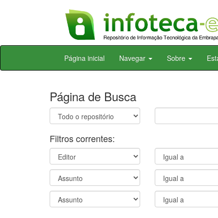
Skip
Página inicial
Navegar
Sobre
Est
navigation
Página de Busca
Filtros correntes: