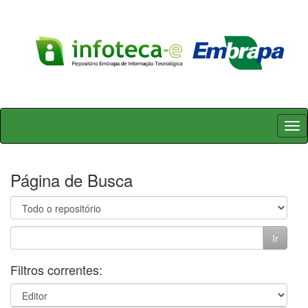
Skip
navigation
Página de Busca
Filtros correntes: