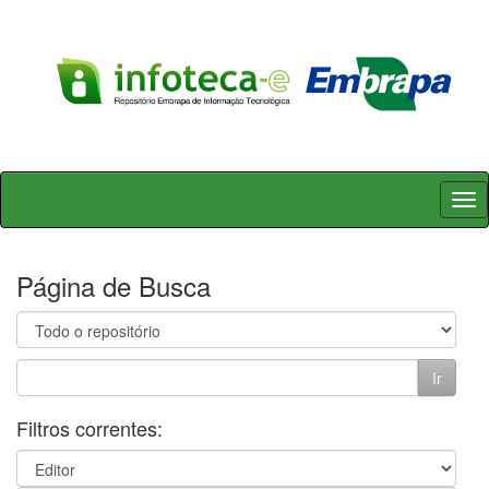
Skip
navigation
Página de Busca
Filtros correntes: