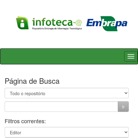
Skip
navigation
Página de Busca
Filtros correntes: