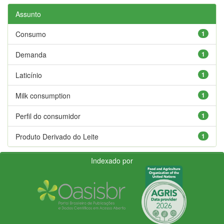
Assunto
Consumo
1
Demanda
1
Laticínio
1
Milk consumption
1
Perfil do consumidor
1
Produto Derivado do Leite
1
Indexado por