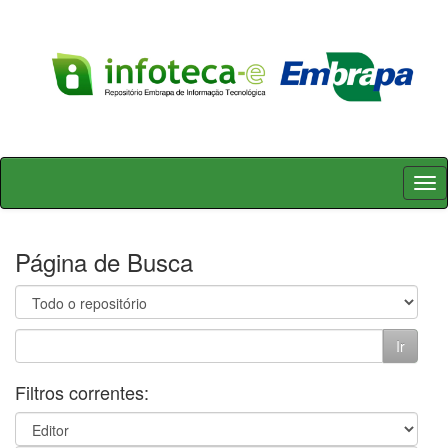
Skip
navigation
Página de Busca
Filtros correntes: