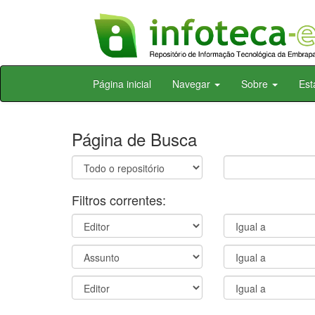
Skip
Página inicial
Navegar
Sobre
Est
navigation
Página de Busca
Filtros correntes: