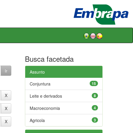
Busca facetada
Assunto
Conjuntura
15
Leite e derivados
8
Macroeconomia
4
Agricola
3