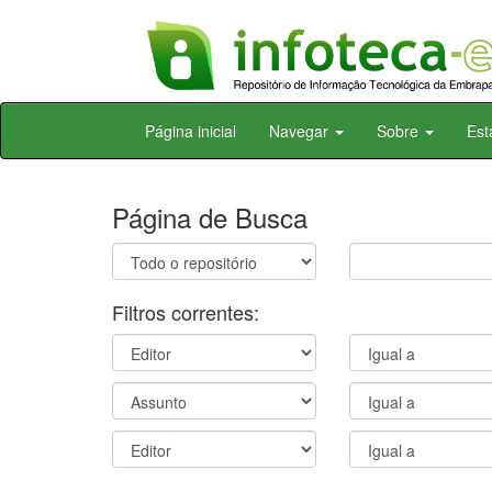
Skip
Página inicial
Navegar
Sobre
Est
navigation
Página de Busca
Filtros correntes: