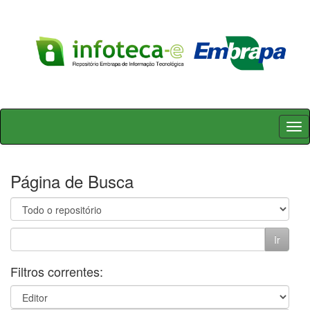
Skip
navigation
Página de Busca
Filtros correntes: