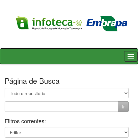
Skip
navigation
Página de Busca
Filtros correntes: