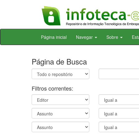
Skip
Página inicial
Navegar
Sobre
Est
navigation
Página de Busca
Filtros correntes: