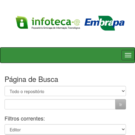
Skip
navigation
Página de Busca
Filtros correntes: