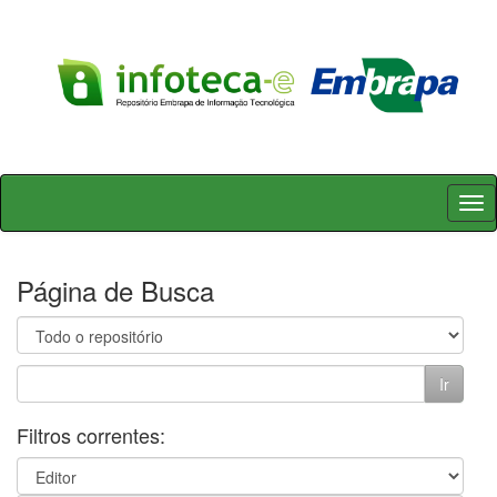
Skip
navigation
Página de Busca
Filtros correntes: