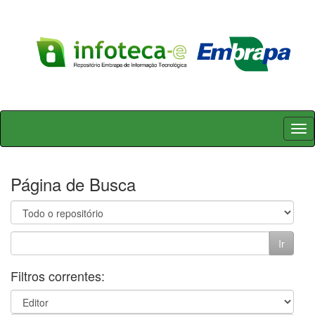
Skip
navigation
Página de Busca
Filtros correntes: