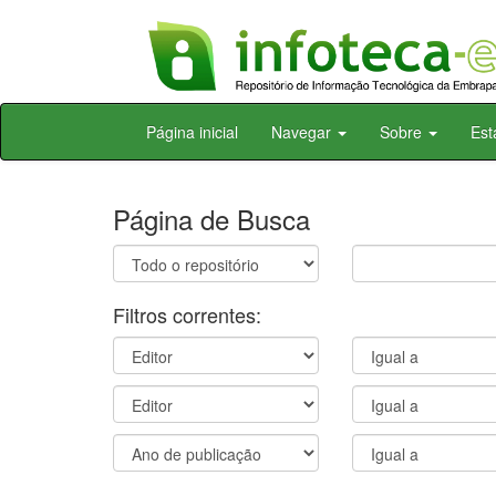
Skip
Página inicial
Navegar
Sobre
Est
navigation
Página de Busca
Filtros correntes: