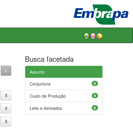
Busca facetada
Assunto
Conjuntura
9
Custo de Produção
9
Leite e derivados
9