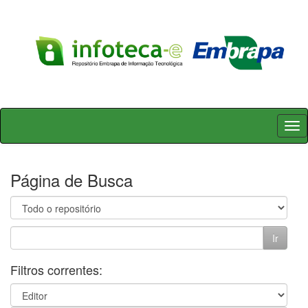
Skip
navigation
Página de Busca
Filtros correntes: